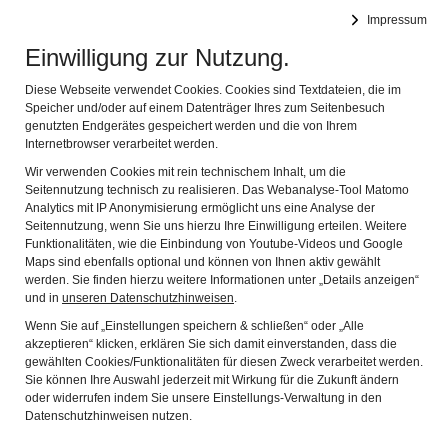
Museen Schrobenhausen
Impressum
Navig
Geschichte - Kunst - Kultur
Einwilligung zur Nutzung.
Diese Webseite verwendet Cookies. Cookies sind Textdateien, die im
Speicher und/oder auf einem Datenträger Ihres zum Seitenbesuch
genutzten Endgerätes gespeichert werden und die von Ihrem
Internetbrowser verarbeitet werden.
Wir verwenden Cookies mit rein technischem Inhalt, um die
Seitennutzung technisch zu realisieren. Das Webanalyse-Tool Matomo
2013
Analytics mit IP Anonymisierung ermöglicht uns eine Analyse der
Seitennutzung, wenn Sie uns hierzu Ihre Einwilligung erteilen. Weitere
Funktionalitäten, wie die Einbindung von Youtube-Videos und Google
EXPRESSION UND EMOTION
Maps sind ebenfalls optional und können von Ihnen aktiv gewählt
werden. Sie finden hierzu weitere Informationen unter „Details anzeigen“
und in
unseren Datenschutzhinweisen
.
28. APRIL BIS 30. JUNI 2013
Wenn Sie auf „Einstellungen speichern & schließen“ oder „Alle
TÄGLICH 10 BIS 17 UHR
akzeptieren“ klicken, erklären Sie sich damit einverstanden, dass die
gewählten Cookies/Funktionalitäten für diesen Zweck verarbeitet werden.
Sie können Ihre Auswahl jederzeit mit Wirkung für die Zukunft ändern
oder widerrufen indem Sie unsere Einstellungs-Verwaltung in den
100 ORIGINALGRAFIKEN DEUTSCHER
Datenschutzhinweisen nutzen.
EXPRESSIONISTEN