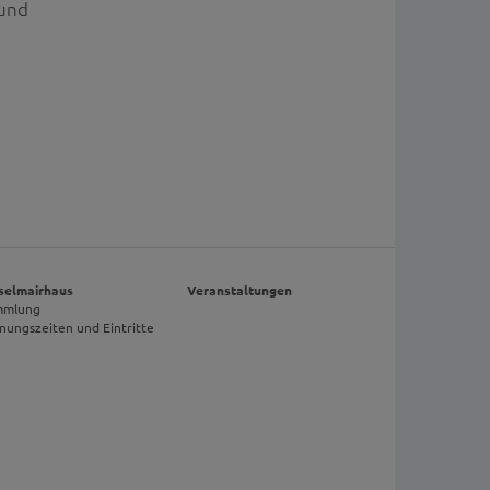
 und
selmairhaus
Veranstaltungen
mmlung
nungszeiten und Eintritte