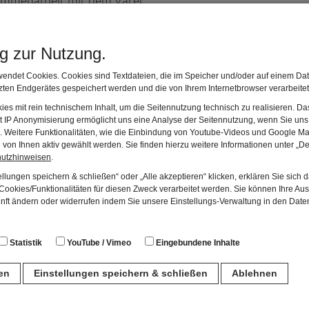
ammenarbeit mit dem Vater
Maximiliansau
ng zur Nutzung.
endet Cookies. Cookies sind Textdateien, die im Speicher und/oder auf einem Dat
ten Endgerätes gespeichert werden und die von Ihrem Internetbrowser verarbeite
es mit rein technischem Inhalt, um die Seitennutzung technisch zu realisieren. 
t IP Anonymisierung ermöglicht uns eine Analyse der Seitennutzung, wenn Sie uns 
chulkind zeigte, musste im späteren Leben hinter der ärztl
en. Weitere Funktionalitäten, wie die Einbindung von Youtube-Videos und Google Ma
von Ihnen aktiv gewählt werden. Sie finden hierzu weitere Informationen unter „De
her nebenbei autodidaktisch weiter und arbeitete nachts in 
hutzhinweisen
.
er Welt und eigene Experimentierfreude wurden zu seinen
llungen speichern & schließen“ oder „Alle akzeptieren“ klicken, erklären Sie sich 
ookies/Funktionalitäten für diesen Zweck verarbeitet werden. Sie können Ihre Aus
unft ändern oder widerrufen indem Sie unsere Einstellungs-Verwaltung in den Dat
Statistik
YouTube / Vimeo
Eingebundene Inhalte
gen und Berlin sowie an Präsentationen im öffentlichen Ra
useum für Moderne Kunst in Venloo / Niederlande zusamme
ren
Einstellungen speichern & schließen
Ablehnen
arhol ständige Präsenz einiger seiner Bilder im Europäis
n