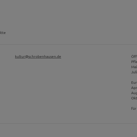
itte
kultur@schrobenhausen.de
Öff
Pfl
Mai
Jul
Eur
Apr
Aug
Okt
für