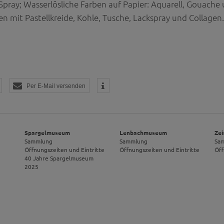
Spray; Wasserlösliche Farben auf Papier: Aquarell, Gouache
n mit Pastellkreide, Kohle, Tusche, Lackspray und Collagen.
Per E-Mail versenden
Spargelmuseum
Lenbachmuseum
Zei
Sammlung
Sammlung
Sa
Öffnungszeiten und Eintritte
Öffnungszeiten und Eintritte
Öff
40 Jahre Spargelmuseum
2025