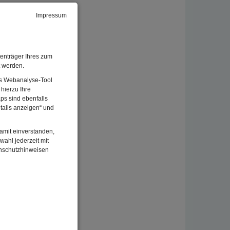
Impressum
enträger Ihres zum
t werden.
Das Webanalyse-Tool
hierzu Ihre
ichen
ps sind ebenfalls
tails anzeigen“ und
seinem
damit einverstanden,
wahl jederzeit mit
enschutzhinweisen
um
n mit
chen