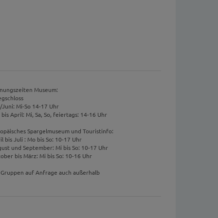
nungszeiten Museum:
egschloss
/Juni: Mi-So 14-17 Uhr
i bis April: Mi, Sa, So, feiertags: 14-16 Uhr
opäisches Spargelmuseum und Touristinfo:
il bis Juli : Mo bis So: 10-17 Uhr
ust und September: Mi bis So: 10-17 Uhr
ober bis März: Mi bis So: 10-16 Uhr
 Gruppen auf Anfrage auch außerhalb