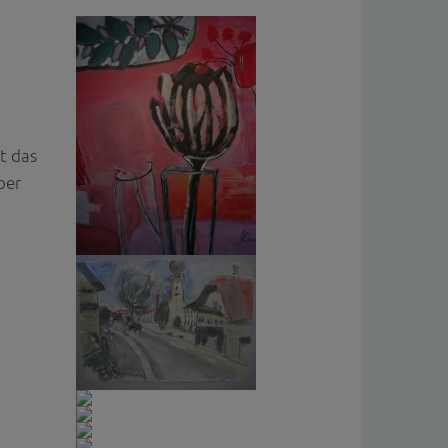
t das
ber