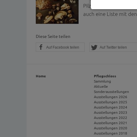
Pilze zu sehen sind. J
Notwendig
auch eine Liste mit de
Diese Cookies sind 
gespeichert. Ledigli
Statistik
Diese Seite teilen
Diese Website nutzt 
werden ausschließli
Auf Facebook teilen
Auf Twitter teilen
die Funktion Anonym
auf unserer Interne
YouTube / Vi
Home
Pflegschloss
Videos werden über
Sammlung
Datenschutzmodus. D
Aktuelle
Website speichert, 
Sonderausstellungen
Ausstellungen 2026
Eingebundene
Ausstellungen 2025
Ausstellungen 2024
Optional sind exter
Ausstellungen 2023
sein oder auch Anw
Ausstellungen 2022
Ausstellungen 2021
Ausstellungen 2020
Ausstellungen 2018