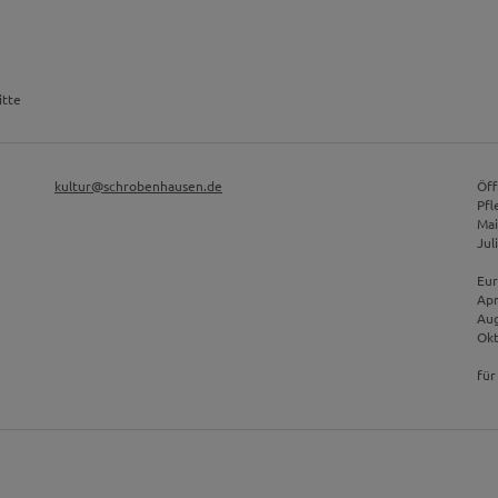
itte
kultur@schrobenhausen.de
Öff
Pfl
Mai
Jul
Eur
Apr
Aug
Okt
für