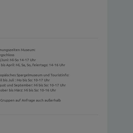
nungszeiten Museum:
egschloss
/Juni: Mi-So 14-17 Uhr
i bis April: Mi, Sa, So, feiertags: 14-16 Uhr
opäisches Spargelmuseum und Touristinfo:
il bis Juli : Mo bis So: 10-17 Uhr
ust und September: Mi bis So: 10-17 Uhr
ober bis März: Mi bis So: 10-16 Uhr
 Gruppen auf Anfrage auch außerhalb