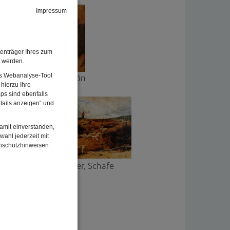
 Der
Impressum
den
tiven
enträger Ihres zum
t werden.
Das Webanalyse-Tool
Anna Schön
hierzu Ihre
ps sind ebenfalls
tails anzeigen“ und
damit einverstanden,
ar
wahl jederzeit mit
n Ton
enschutzhinweisen
erei
J. B. Hofner, Schafe
ch auf
chsten