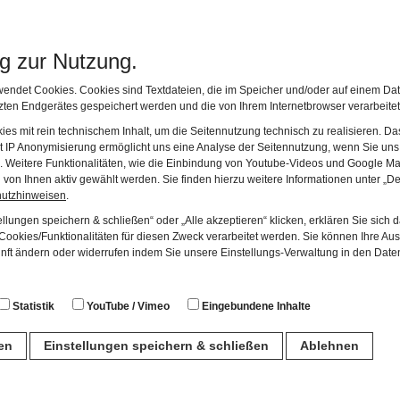
r und entwickelte schließlich eine neue Form des Portraits.
h seinen Bildnissen verlieh, suggerierte den Dargestellten 
d Bedeutung. Mit seinen Arbeiten und auch seiner repräsenta
ng zur Nutzung.
er zweiten Hälfte des 19. Jahrhunderts einen wesentlichen
endet Cookies. Cookies sind Textdateien, die im Speicher und/oder auf einem Dat
Kunstlebens aus.
ten Endgerätes gespeichert werden und die von Ihrem Internetbrowser verarbeite
es mit rein technischem Inhalt, um die Seitennutzung technisch zu realisieren. 
t IP Anonymisierung ermöglicht uns eine Analyse der Seitennutzung, wenn Sie uns 
en. Weitere Funktionalitäten, wie die Einbindung von Youtube-Videos und Google Ma
von Ihnen aktiv gewählt werden. Sie finden hierzu weitere Informationen unter „De
hutzhinweisen
.
llungen speichern & schließen“ oder „Alle akzeptieren“ klicken, erklären Sie sich 
ndfreund und Lehrer Lenbachs, stammte aus Aresing und w
ookies/Funktionalitäten für diesen Zweck verarbeitet werden. Sie können Ihre Aus
rragender Tiermaler anerkannt. Hofner hatte Kontakt zu de
unft ändern oder widerrufen indem Sie unsere Einstellungs-Verwaltung in den Dat
Zeit und war daher mit der Entwicklung der Münchener Mal
nd Hofner in seiner ländlichen Umgebung: Personen und
Statistik
YouTube / Vimeo
Eingebundene Inhalte
agsleben der Bauern, insbesondere aber konzentrierte er si
ren
Einstellungen speichern & schließen
Ablehnen
n
eben solcher Tafeln gefertigt, auf denen die unterschiedli