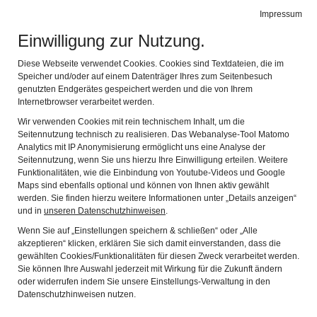
Museen Schrobenhausen
Impressum
Navig
Geschichte - Kunst - Kultur
Einwilligung zur Nutzung.
Diese Webseite verwendet Cookies. Cookies sind Textdateien, die im
Speicher und/oder auf einem Datenträger Ihres zum Seitenbesuch
genutzten Endgerätes gespeichert werden und die von Ihrem
Internetbrowser verarbeitet werden.
Wir verwenden Cookies mit rein technischem Inhalt, um die
Seitennutzung technisch zu realisieren. Das Webanalyse-Tool Matomo
CHRISTOFER KOCHS -
Analytics mit IP Anonymisierung ermöglicht uns eine Analyse der
Seitennutzung, wenn Sie uns hierzu Ihre Einwilligung erteilen. Weitere
AUSTRAGUNGSORT
Funktionalitäten, wie die Einbindung von Youtube-Videos und Google
Maps sind ebenfalls optional und können von Ihnen aktiv gewählt
werden. Sie finden hierzu weitere Informationen unter „Details anzeigen“
In den Arbeiten von Christofer Kochs dreht sich alles um
und in
unseren Datenschutzhinweisen
.
Anfang, Übergang und
Wenn Sie auf „Einstellungen speichern & schließen“ oder „Alle
akzeptieren“ klicken, erklären Sie sich damit einverstanden, dass die
Abschied. Seine Arbeiten kreisen um das Dasein der
gewählten Cookies/Funktionalitäten für diesen Zweck verarbeitet werden.
menschlichen Existenz und deren
Sie können Ihre Auswahl jederzeit mit Wirkung für die Zukunft ändern
Wandel. Alles ist im Fluss der Veränderung verankert, die
oder widerrufen indem Sie unsere Einstellungs-Verwaltung in den
Datenschutzhinweisen nutzen.
Anwesenheit der Abwesenheit
ein stetig wiederkehrendes Thema.