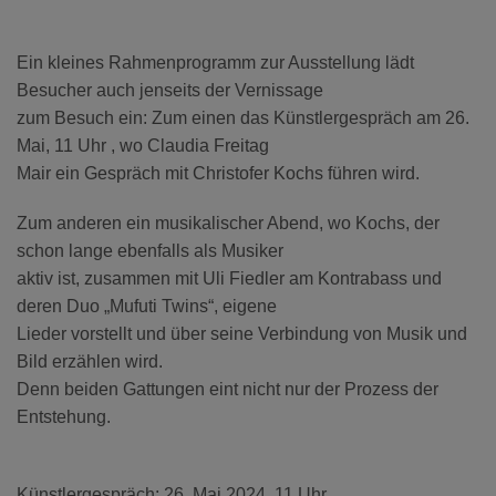
Diese Website nutzt Matomo Analytics für die Auswertung der
Seitenaufrufe als Statistik. Die hierdurch gespeicherten Daten werden
ausschließlich auf unseren eigenen Servern gespeichert. Eine
Ein kleines Rahmenprogramm zur Ausstellung lädt
Übertragung an Dritte erfolgt nicht. Wir verwenden die Funktion
AnonymizeIP zur Anonymisierung Ihrer IP-Adresse, so dass diese gekürzt
Besucher auch jenseits der Vernissage
wird und nicht mehr Ihrem Besuch auf unserer Internetseite zugeordnet
zum Besuch ein: Zum einen das Künstlergespräch am 26.
werden kann.
Mai, 11 Uhr , wo Claudia Freitag
YouTube / Vimeo
Mair ein Gespräch mit Christofer Kochs führen wird.
Videos werden über die Plattformen YouTube oder Vimeo eingebunden.
Zum anderen ein musikalischer Abend, wo Kochs, der
Wir nutzen YouTube im erweiterten Datenschutzmodus. Dieser Modus
bewirkt laut YouTube, dass YouTube keine Informationen über die
schon lange ebenfalls als Musiker
Besucher auf dieser Website speichert, bevor diese sich das Video
aktiv ist, zusammen mit Uli Fiedler am Kontrabass und
ansehen.
deren Duo „Mufuti Twins“, eigene
Eingebundene Inhalte
Lieder vorstellt und über seine Verbindung von Musik und
Optional sind externe Inhalte auf den Seiten dieser Website
Bild erzählen wird.
eingebunden. Das können Kartendienste wie z.B. Google Maps sein
Denn beiden Gattungen eint nicht nur der Prozess der
oder auch Anwendungen einer externen Website.
Entstehung.
Künstlergespräch: 26. Mai 2024, 11 Uhr