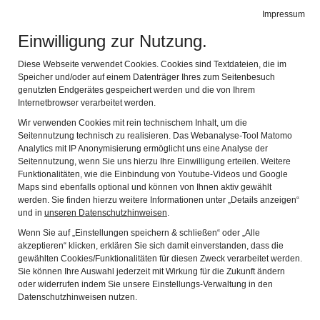
Museen Schrobenhausen
Impressum
Navig
Geschichte - Kunst - Kultur
Einwilligung zur Nutzung.
Diese Webseite verwendet Cookies. Cookies sind Textdateien, die im
Speicher und/oder auf einem Datenträger Ihres zum Seitenbesuch
genutzten Endgerätes gespeichert werden und die von Ihrem
Internetbrowser verarbeitet werden.
Wir verwenden Cookies mit rein technischem Inhalt, um die
Seitennutzung technisch zu realisieren. Das Webanalyse-Tool Matomo
SECHS HORIZONTE
Analytics mit IP Anonymisierung ermöglicht uns eine Analyse der
Seitennutzung, wenn Sie uns hierzu Ihre Einwilligung erteilen. Weitere
Funktionalitäten, wie die Einbindung von Youtube-Videos und Google
Hinter dem Titel stehen sechs Frauen, sechs
Maps sind ebenfalls optional und können von Ihnen aktiv gewählt
werden. Sie finden hierzu weitere Informationen unter „Details anzeigen“
Künstlerinnen, die vor zwei Jahren an der Akademie Faber-
und in
unseren Datenschutzhinweisen
.
Castell in Stein bei Nürnberg die Meisterklasse unter
Wenn Sie auf „Einstellungen speichern & schließen“ oder „Alle
Leitung von Markus Kronberger absolviert haben. In
akzeptieren“ klicken, erklären Sie sich damit einverstanden, dass die
Schrobenhausen haben sie sich erneut
gewählten Cookies/Funktionalitäten für diesen Zweck verarbeitet werden.
Sie können Ihre Auswahl jederzeit mit Wirkung für die Zukunft ändern
zusammengefunden, um ihre neuesten Arbeiten zu
oder widerrufen indem Sie unsere Einstellungs-Verwaltung in den
zeigen.
Datenschutzhinweisen nutzen.