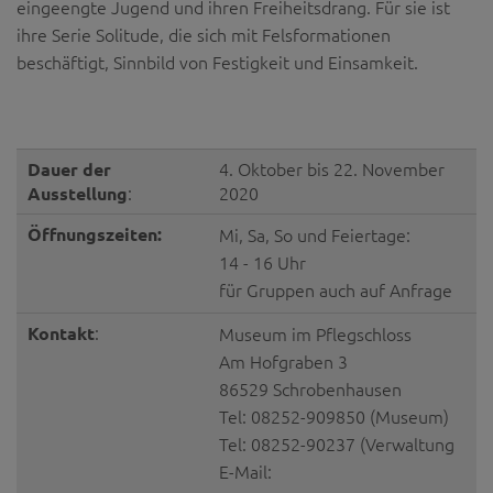
eingeengte Jugend und ihren Freiheitsdrang. Für sie ist
Diese Website nutzt Matomo Analytics für die Auswertung der
Seitenaufrufe als Statistik. Die hierdurch gespeicherten Daten werden
ihre Serie Solitude, die sich mit Felsformationen
ausschließlich auf unseren eigenen Servern gespeichert. Eine
beschäftigt, Sinnbild von Festigkeit und Einsamkeit.
Übertragung an Dritte erfolgt nicht. Wir verwenden die Funktion
AnonymizeIP zur Anonymisierung Ihrer IP-Adresse, so dass diese gekürzt
wird und nicht mehr Ihrem Besuch auf unserer Internetseite zugeordnet
werden kann.
YouTube / Vimeo
Dauer der
4. Oktober bis 22. November
Ausstellung
:
2020
Videos werden über die Plattformen YouTube oder Vimeo eingebunden.
Wir nutzen YouTube im erweiterten Datenschutzmodus. Dieser Modus
Öffnungszeiten:
Mi, Sa, So und Feiertage:
bewirkt laut YouTube, dass YouTube keine Informationen über die
Besucher auf dieser Website speichert, bevor diese sich das Video
14 - 16 Uhr
ansehen.
für Gruppen auch auf Anfrage
Eingebundene Inhalte
Kontakt
:
Museum im Pflegschloss
Optional sind externe Inhalte auf den Seiten dieser Website
Am Hofgraben 3
eingebunden. Das können Kartendienste wie z.B. Google Maps sein
86529 Schrobenhausen
oder auch Anwendungen einer externen Website.
Tel: 08252-909850 (Museum)
Tel: 08252-90237 (Verwaltung
E-Mail: