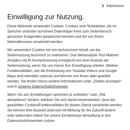
Museen Schrobenhausen
Impressum
Navig
Geschichte - Kunst - Kultur
Einwilligung zur Nutzung.
Diese Webseite verwendet Cookies. Cookies sind Textdateien, die im
Speicher und/oder auf einem Datenträger Ihres zum Seitenbesuch
genutzten Endgerätes gespeichert werden und die von Ihrem
Internetbrowser verarbeitet werden.
Wir verwenden Cookies mit rein technischem Inhalt, um die
Seitennutzung technisch zu realisieren. Das Webanalyse-Tool Matomo
MARILYN MONROE -
Analytics mit IP Anonymisierung ermöglicht uns eine Analyse der
Seitennutzung, wenn Sie uns hierzu Ihre Einwilligung erteilen. Weitere
Funktionalitäten, wie die Einbindung von Youtube-Videos und Google
LEGENDE, MYTHOS UND IKONE
Maps sind ebenfalls optional und können von Ihnen aktiv gewählt
werden. Sie finden hierzu weitere Informationen unter „Details anzeigen“
und in
unseren Datenschutzhinweisen
.
29.APRIL BIS 1.JULI 2012
Wenn Sie auf „Einstellungen speichern & schließen“ oder „Alle
IM MUSEUM IM PFLEGSCHLOSS
akzeptieren“ klicken, erklären Sie sich damit einverstanden, dass die
geöffnet: täglich 10 bis 17 Uhr
gewählten Cookies/Funktionalitäten für diesen Zweck verarbeitet werden.
Sie können Ihre Auswahl jederzeit mit Wirkung für die Zukunft ändern
oder widerrufen indem Sie unsere Einstellungs-Verwaltung in den
Datenschutzhinweisen nutzen.