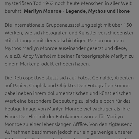
Diese Website nutzt Matomo Analytics für die Auswertung der
mysteriösen Tod 1962 noch heute Menschen in aller Welt
Seitenaufrufe als Statistik. Die hierdurch gespeicherten Daten werden
berührt:
Marilyn Monroe - Legende, Mythos und Ikone
ausschließlich auf unseren eigenen Servern gespeichert. Eine
Übertragung an Dritte erfolgt nicht. Wir verwenden die Funktion
Die internationale Gruppenausstellung zeigt mit über 150
AnonymizeIP zur Anonymisierung Ihrer IP-Adresse, so dass diese gekürzt
wird und nicht mehr Ihrem Besuch auf unserer Internetseite zugeordnet
Werken, wie sich Fotografen und Künstler verschiedenster
werden kann.
Stilrichtungen mit der vielschichtigen Person und dem
YouTube / Vimeo
Mythos Marilyn Monroe auseinander gesetzt und diese,
wie z.B. Andy Warhol mit seiner Farbserigraphie Marilyn zu
Videos werden über die Plattformen YouTube oder Vimeo eingebunden.
Wir nutzen YouTube im erweiterten Datenschutzmodus. Dieser Modus
einem Markenprodukt erhoben haben.
bewirkt laut YouTube, dass YouTube keine Informationen über die
Besucher auf dieser Website speichert, bevor diese sich das Video
Die Retrospektive stützt sich auf Fotos, Gemälde, Arbeiten
ansehen.
auf Papier, Graphik und Objekte. Den Fotografien kommt
Eingebundene Inhalte
dabei neben ihrem dokumentarischen und künstlerischen
Optional sind externe Inhalte auf den Seiten dieser Website
Wert eine besondere Bedeutung zu, sind sie doch für das
eingebunden. Das können Kartendienste wie z.B. Google Maps sein
heutige Image von Marilyn Monroe viel wichtiger als ihre
oder auch Anwendungen einer externen Website.
Filme. Der Flirt mit der Fotokamera wurde für Marilyn
Monroe zu einer lebenslangen Affäre. Von den zigtausend
Aufnahmen bestimmen jedoch nur einige wenige unserer